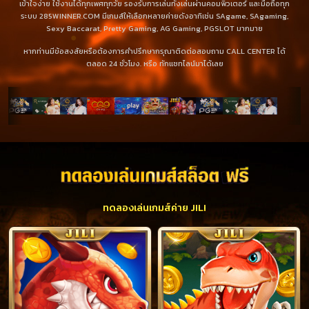
เข้าใจง่าย ใช้งานได้ทุกเพศทุกวัย รองรับการเล่นทั้งเล่นผ่านคอมพิวเตอร์ และมือถือทุก
ระบบ 285WINNER.COM มีเกมส์ให้เลือกหลายค่ายดังอาทิเช่น SAgame, SAgaming,
Sexy Baccarat, Pretty Gaming, AG Gaming, PGSLOT มากมาย
หากท่านมีข้อสงสัยหรือต้องการคำปรึกษากรุณาติดต่อสอบถาม CALL CENTER ได้
ตลอด 24 ชั่วโมง. หรือ ทักแชทไลน์มาได้เลย
ทดลองเล่นเกมส์ค่าย JILI