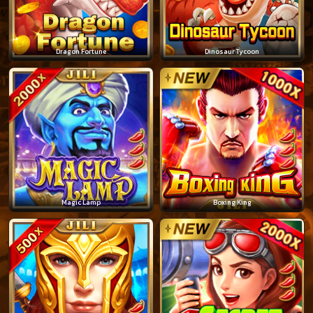
Dragon Fortune
Dinosaur Tycoon
Magic Lamp
Boxing King