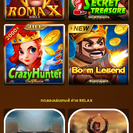
ROMA X
Secret Treasure
Crazy Hunter
Boom Legend
ทดลองเล่นเกมส์ ค่าย RELAX