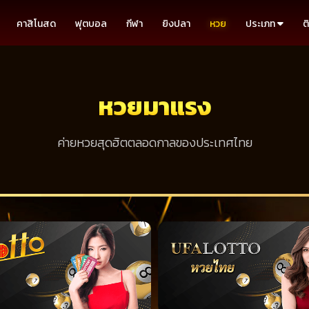
คาสิโนสด
ฟุตบอล
กีฬา
ยิงปลา
หวย
ประเภท
ต
หวยมาแรง
ค่ายหวยสุดฮิตตลอดกาลของประเทศไทย