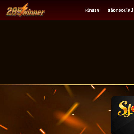
หน้าแรก
สล็อตออนไลน์